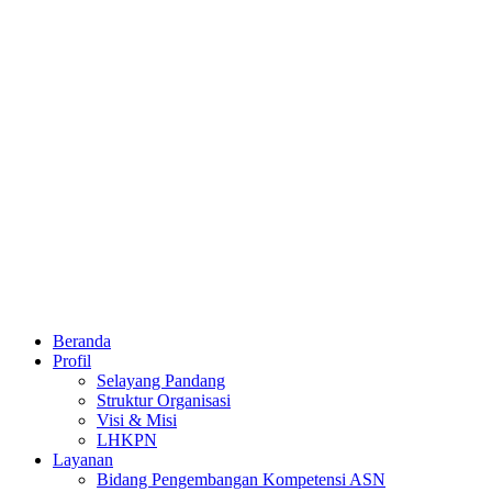
Beranda
Profil
Selayang Pandang
Struktur Organisasi
Visi & Misi
LHKPN
Layanan
Bidang Pengembangan Kompetensi ASN