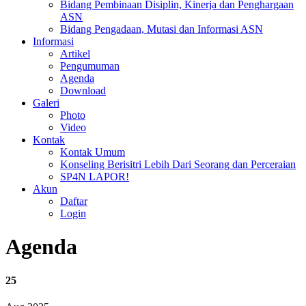
Bidang Pembinaan Disiplin, Kinerja dan Penghargaan
ASN
Bidang Pengadaan, Mutasi dan Informasi ASN
Informasi
Artikel
Pengumuman
Agenda
Download
Galeri
Photo
Video
Kontak
Kontak Umum
Konseling Berisitri Lebih Dari Seorang dan Perceraian
SP4N LAPOR!
Akun
Daftar
Login
Agenda
25