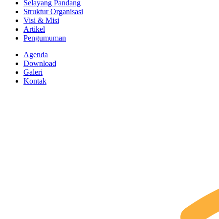
Selayang Pandang
Struktur Organisasi
Visi & Misi
Artikel
Pengumuman
Agenda
Download
Galeri
Kontak