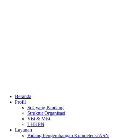
Beranda
Profil
Selayang Pandang
Struktur Organisasi
Visi & Misi
LHKPN
Layanan
Bidang Pengembangan Kompetensi ASN