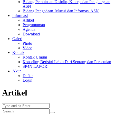
Bidang Pembinaan Disiplin, Kinerja dan Penghargaan
ASN
Bidang Pengadaan, Mutasi dan Informasi ASN
Informasi
Artikel
Pengumuman
Agenda
Download
Galeri
Photo
Video
Kontak
Kontak Umum
Konseling Berisitri Lebih Dari Seorang dan Perceraian
SP4N LAPOR!
Akun
Daftar
Login
Artikel