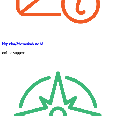
bkpsdm@beraukab.go.id
online support