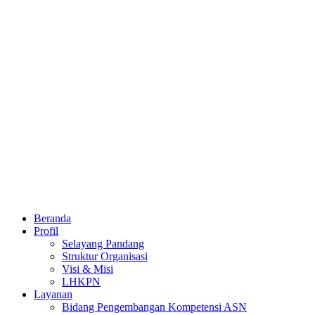
Beranda
Profil
Selayang Pandang
Struktur Organisasi
Visi & Misi
LHKPN
Layanan
Bidang Pengembangan Kompetensi ASN