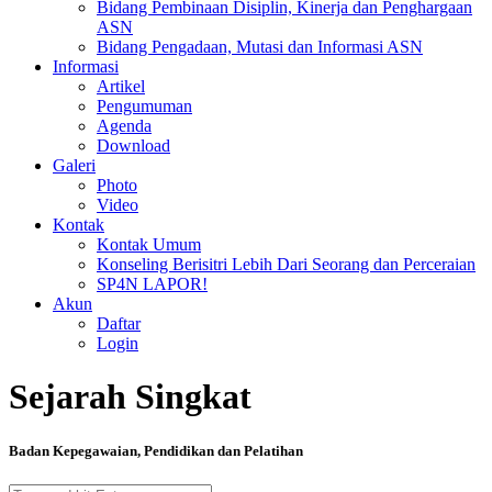
Bidang Pembinaan Disiplin, Kinerja dan Penghargaan
ASN
Bidang Pengadaan, Mutasi dan Informasi ASN
Informasi
Artikel
Pengumuman
Agenda
Download
Galeri
Photo
Video
Kontak
Kontak Umum
Konseling Berisitri Lebih Dari Seorang dan Perceraian
SP4N LAPOR!
Akun
Daftar
Login
Sejarah Singkat
Badan Kepegawaian, Pendidikan dan Pelatihan